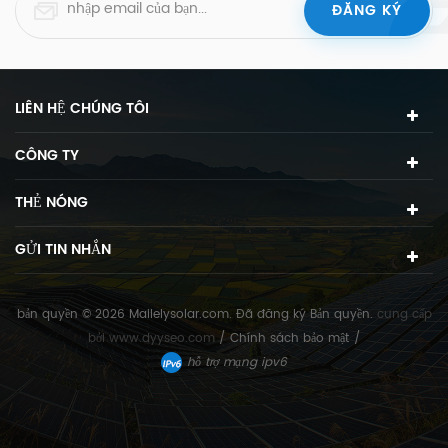
LIÊN HỆ CHÚNG TÔI
CÔNG TY
THẺ NÓNG
GỬI TIN NHẮN
bản quyền © 2026 Mailelysolar.com. Đã đăng ký Bản quyền.
cung cấp
bởi
www.dyyseo.com
/
Chính sách bảo mật
/
hỗ trợ mạng ipv6