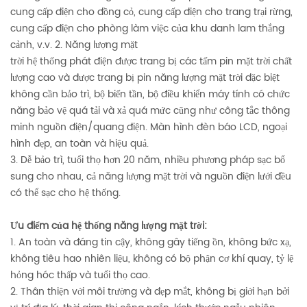
cung cấp điện cho đồng cỏ, cung cấp điện cho trang trại rừng,
cung cấp điện cho phòng làm việc của khu danh lam thắng
cảnh, v.v. 2. Năng lượng mặt
trời hệ thống phát điện được trang bị các tấm pin mặt trời chất
lượng cao và được trang bị pin năng lượng mặt trời đặc biệt
không cần bảo trì, bộ biến tần, bộ điều khiển máy tính có chức
năng bảo vệ quá tải và xả quá mức cũng như công tắc thông
minh nguồn điện/quang điện. Màn hình đèn báo LCD, ngoại
hình đẹp, an toàn và hiệu quả.
3. Dễ bảo trì, tuổi thọ hơn 20 năm, nhiều phương pháp sạc bổ
sung cho nhau, cả năng lượng mặt trời và nguồn điện lưới đều
có thể sạc cho hệ thống.
Ưu điểm của hệ thống năng lượng mặt trời:
1. An toàn và đáng tin cậy, không gây tiếng ồn, không bức xạ,
không tiêu hao nhiên liệu, không có bộ phận cơ khí quay, tỷ lệ
hỏng hóc thấp và tuổi thọ cao.
2. Thân thiện với môi trường và đẹp mắt, không bị giới hạn bởi