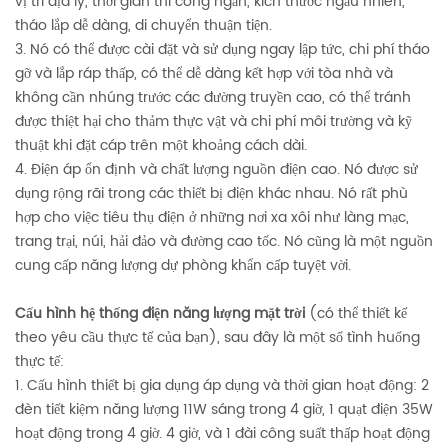
vị trí địa lý, thời gian thi công ngắn, kích thước ngẫu nhiên,
tháo lắp dễ dàng, di chuyển thuận tiện.
3. Nó có thể được cài đặt và sử dụng ngay lập tức, chi phí tháo
gỡ và lắp ráp thấp, có thể dễ dàng kết hợp với tòa nhà và
không cần nhúng trước các đường truyền cao, có thể tránh
được thiệt hại cho thảm thực vật và chi phí môi trường và kỹ
thuật khi đặt cáp trên một khoảng cách dài.
4. Điện áp ổn định và chất lượng nguồn điện cao. Nó được sử
dụng rộng rãi trong các thiết bị điện khác nhau. Nó rất phù
hợp cho việc tiêu thụ điện ở những nơi xa xôi như làng mạc,
trang trại, núi, hải đảo và đường cao tốc. Nó cũng là một nguồn
cung cấp năng lượng dự phòng khẩn cấp tuyệt vời.
Cấu hình hệ thống điện năng lượng mặt trời
(có thể thiết kế
theo yêu cầu thực tế của bạn), sau đây là một số tình huống
thực tế:
1. Cấu hình thiết bị gia dụng áp dụng và thời gian hoạt động: 2
đèn tiết kiệm năng lượng 11W sáng trong 4 giờ, 1 quạt điện 35W
hoạt động trong 4 giờ. 4 giờ, và 1 đài công suất thấp hoạt động