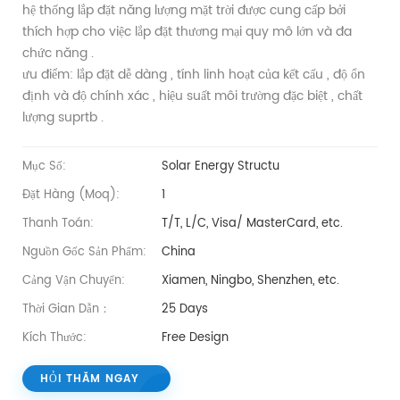
hệ thống lắp đặt năng lượng mặt trời được cung cấp bởi
thích hợp cho việc lắp đặt thương mại quy mô lớn và đa
chức năng .
ưu điểm: lắp đặt dễ dàng , tính linh hoạt của kết cấu , độ ổn
định và độ chính xác , hiệu suất môi trường đặc biệt , chất
lượng suprtb .
Mục Số:
Solar Energy Structu
Đặt Hàng (moq):
1
Thanh Toán:
T/T, L/C, Visa/ MasterCard, etc.
Nguồn Gốc Sản Phẩm:
China
Cảng Vận Chuyển:
Xiamen, Ningbo, Shenzhen, etc.
Thời Gian Dẫn：
25 Days
Kích Thước:
Free Design
HỎI THĂM NGAY