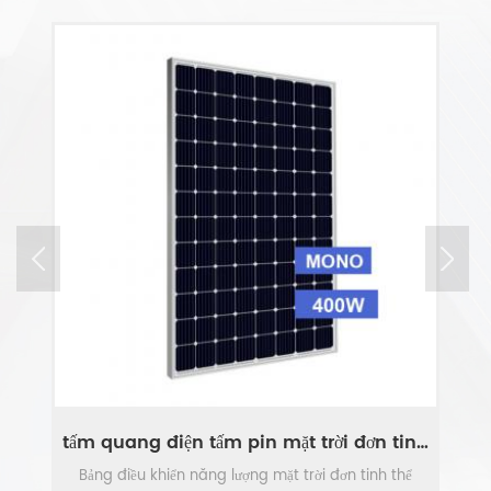
tấm quang điện tấm pin mặt trời đơn tinh thể
i
Bảng điều khiển năng lượng mặt trời đơn tinh thể
m