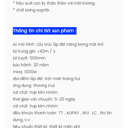
* hiệu suất cực kỳ thân thiện với môi trường .
* chất lượng suprtb .
Thông tin chi tiết sản phẩm :
số mô hình: cấu trúc lắp đặt năng lượng mặt trời
tải trọng gió: ≤42m / s
tải tuyết: 500mm
bảo hành: 20 năm
moq: 1000w
địa điểm lắp đặt: trệt-mái-trang trại
ứng dụng: thương mại
vật chất: hợp kim nhôm
thời gian vận chuyển: 5-20 ngày
vật chất: hợp kim nhôm
điều khoản thanh toán: TT , ALIPAY , WU , LC , thẻ tín
dụng, v.v. .
tiêu chuẩn thiết kế: thiết kế miễn phí