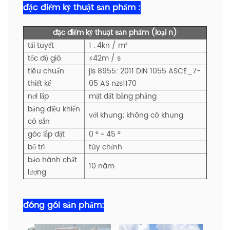
đặc điểm kỹ thuật sản phẩm :
đặc điểm kỹ thuật sản phẩm (loại n)
tải tuyết
1 . 4kn / m²
tốc độ gió
≤42m / s
tiêu chuẩn
jis 8955: 2011 DIN 1055 ASCE_7-
thiết kế
05 AS nzs1170
nơi lắp
mặt đất bằng phẳng
bảng điều khiển
với khung; không có khung
có sẵn
góc lắp đặt
0 ° ~ 45 °
bố trí
tùy chỉnh
bảo hành chất
10 năm
lượng
đóng gói sản phẩm: