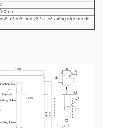
0%
5/50mm
; nhiệt độ mô-đun 25 ° c . độ không đảm bảo đo