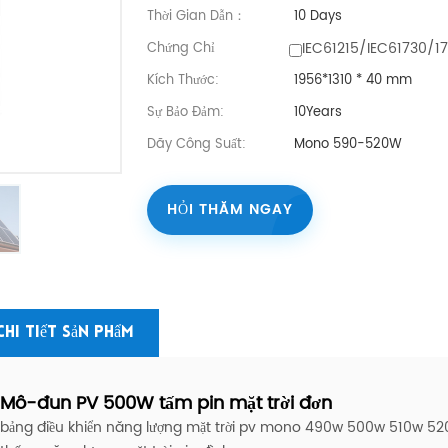
Thời Gian Dẫn：
10 Days
IEC61215/IEC61730/1
Chứng Chỉ
Kích Thước:
1956*1310 * 40 mm
Sự Bảo Đảm:
10Years
Dãy Công Suất:
Mono 590-520W
HỎI THĂM NGAY
Chi Tiết Sản Phẩm
Mô-đun PV 500W tấm pin mặt trời đơn
bảng điều khiển năng lượng mặt trời pv mono 490w 500w 510w 520w