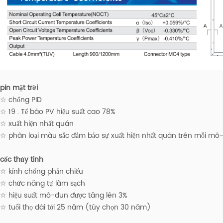
pin mặt trời
☆ chống PID
☆ 19 . Tế bào PV hiệu suất cao 78%
☆ xuất hiện nhất quán
☆ phân loại màu sắc đảm bảo sự xuất hiện nhất quán trên mỗi mô
cốc thủy tinh
☆ kính chống phản chiếu
☆ chức năng tự làm sạch
☆ hiệu suất mô-đun được tăng lên 3%
☆ tuổi thọ dài tới 25 năm (tùy chọn 30 năm)