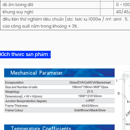
độ ẩm tương đối
0 ~ 10
khung suy nghĩ
40/4
điều kiện thử nghiệm tiêu chuẩn [stc: bức xạ 1000w / m²; am1 . 5
của công suất nằm trong khoảng ± 3% .
Kích thước sản phẩm :