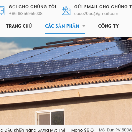
GỌI CHO CHÚNG TÔI
GỬI EMAIL CHO CHÚNG T
+86 18356955008
coco20.xu@gmail.com
TRANG CHỦ
CÁC SẢN PHẨM
CÔNG TY
g Điều Khiển Năng Lượng Mặt Trời
Mono 96 Ô
|
|
Mô-Đun PV 500W 