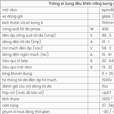
Thông số bảng điều khiển năng lượn
mô-đun
epm48
sự đóng gói
glass /
kích thước và số lượng ô
156mm 
công suất tối đa pmax
W
490
điện áp công suất tối đa (vmp)
V
48 . 5
dòng điện tối đa (imp)
A
10 . 1
mở mạch điện áp (voc)
V
58 . 2
dòng điện ngắn mạch (isc)
A
10 . 61
hiệu quả tế bào
%
20 . 64
hiệu quả mô-đun
%
19 . 32
lòng khoan dung
0 + 3%
hệ thống tối đa điện áp hở mạch
1500v
đánh giá cầu chì dòng tối đa
15a
hộp nối (mức độ bảo vệ)
≥ip67
kích thước
1956 *
cân nặng
27 . 5k
phạm vi hoạt động thời gian
-40 / +