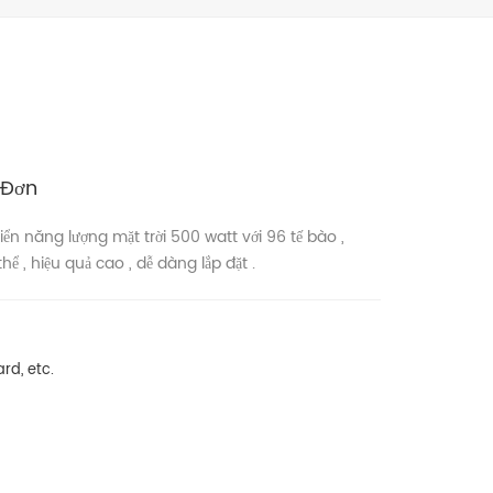
 Đơn
n năng lượng mặt trời 500 watt với 96 tế bào ,
hể , hiệu quả cao , dễ dàng lắp đặt .
rd, etc.