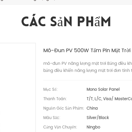
Các Sản Phẩm
Mô-Đun PV 500W Tấm Pin Mặt Trời
mô-đun PV năng lượng mặt trời Bảng điều khiể
bảng điều khiển năng lượng mặt trời đơn tinh t
Mục Số:
Mono Solar Panel
Thanh Toán:
T/T, L/C, Visa/ MasterCa
Nguồn Gốc Sản Phẩm:
China
Màu Sắc:
Silver/Black
Cảng Vận Chuyển:
Ningbo