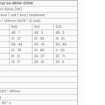
g mặt trời 480W-500W
0-500w (96)
 eva / cell / eva / backheet
* 156mm 96/8 * 12 chiếc
500
510
520
48 . 7
49 . 3
49 . 5
10 . 27
10 . 34
10 . 51
58 . 44
59 . 16
59 . 40
10 . 78
10 . 86
11 . 03
21 . 12
22 . 27
22 . 71
19 . 71
20 . 10
20 . 5
 1310 * 40mm
g
 85 ° c