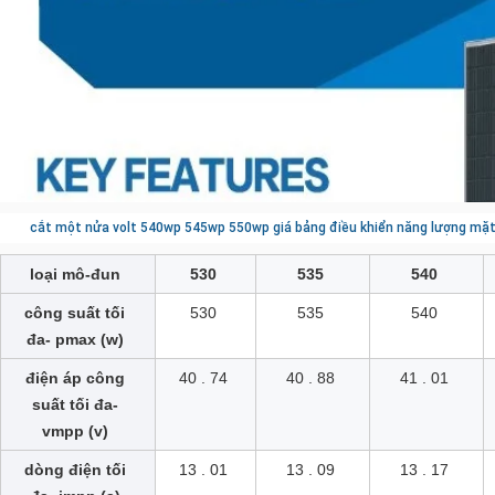
cắt một nửa volt 540wp 545wp 550wp giá bảng điều khiển năng lượng mặt
loại mô-đun
530
535
540
công suất tối
530
535
540
đa- pmax (w)
điện áp công
40 . 74
40 . 88
41 . 01
suất tối đa-
vmpp (v)
dòng điện tối
13 . 01
13 . 09
13 . 17