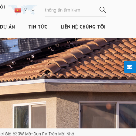
ÔI
VI
DỰ ÁN
TIN TỨC
LIÊN HỆ CHÚNG TÔI
Trời Giá 530W Mô-Đun PV Trên Mái Nhà