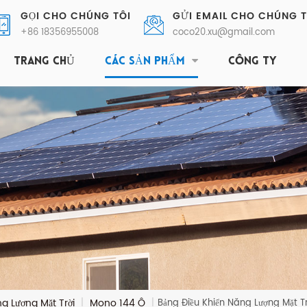
GỌI CHO CHÚNG TÔI
GỬI EMAIL CHO CHÚNG T
+86 18356955008
coco20.xu@gmail.com
TRANG CHỦ
CÁC SẢN PHẨM
CÔNG TY
g Lượng Mặt Trời
Mono 144 Ô
|
|
Bảng Điều Khiển Năng Lượng Mặt 