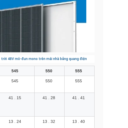
 trời 48V mô-đun mono trên mái nhà bảng quang điện
545
550
555
545
550
555
41 . 15
41 . 28
41 . 41
13 . 24
13 . 32
13 . 40