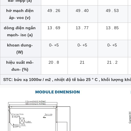
đa- impp (a)
hở mạch điện
49 . 26
49 . 40
49 . 53
áp- voc (v)
dòng điện ngắn
13 . 69
13 . 77
13 . 85
mạch- isc (a)
khoan dung-
0- +5
0- +5
0- +5
(W)
hiệu suất mô-
20 . 8
21
21 . 2
đun- (%)
STC: bức xạ 1000w / m2 , nhiệt độ tế bào 25 ° C , khối lượng kh