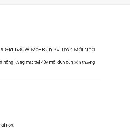
rời Giá 530W Mô-Đun PV Trên Mái Nhà
á năng lượng mặt trời
48v
mô-đun đơn
sân thượng
ai Port