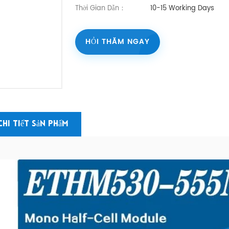
Thời Gian Dẫn：
10-15 Working Days
HỎI THĂM NGAY
Chi Tiết Sản Phẩm