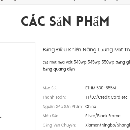
Các Sản Phẩm
Bảng Điều Khiển Năng Lượng Mặt T
cắt một nửa volt 540wp 545wp 550wp
bảng gi
bảng quang điện
Mục Số:
ETHM 530-555M
Thanh Toán:
TT/LC/Credit Card etc
Nguồn Gốc Sản Phẩm:
China
Màu Sắc:
Sliver/Black Frame
Cảng Vận Chuyển:
Xiamen/Ningbo/Shangh