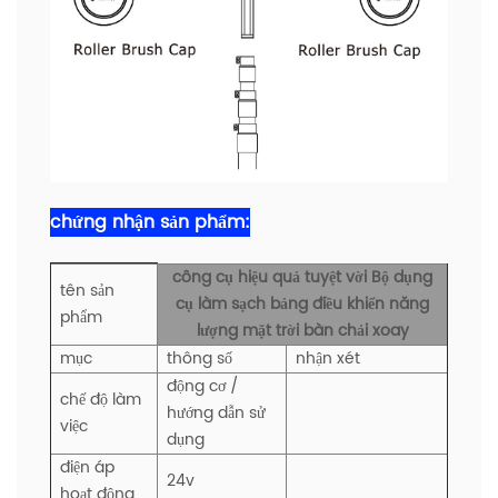
chứng nhận sản phẩm:
công cụ hiệu quả tuyệt vời Bộ dụng
tên sản
cụ làm sạch bảng điều khiển năng
phẩm
lượng mặt trời bàn chải xoay
mục
thông số
nhận xét
động cơ /
chế độ làm
hướng dẫn sử
việc
dụng
điện áp
24v
hoạt động