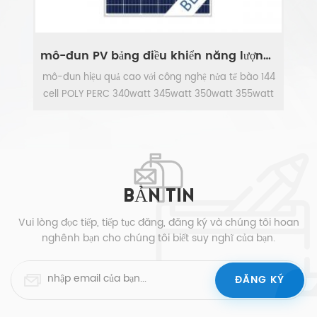
hệ thống làm sạch bảng điều khiển năng lượng mặt trời
mô-đun PV bảng điều khiển năng lượng mặt trời nửa tế bào đa tinh thể
a
mô-đun hiệu quả cao với công nghệ nửa tế bào 144
M
ch
cell POLY PERC 340watt 345watt 350watt 355watt
C
g
360watt , kích thước 2000 * 992 * 40 mm
XEM THÊM
hi
si
BẢN TIN
Vui lòng đọc tiếp, tiếp tục đăng, đăng ký và chúng tôi hoan
nghênh bạn cho chúng tôi biết suy nghĩ của bạn.