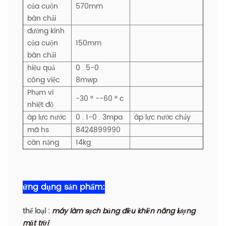
của cuộn
570mm
bàn chải
đường kính
của cuộn
150mm
bàn chải
hiệu quả
0 . 5-0 .
công việc
8mwp
Phạm vi
-30 ° --60 ° c
nhiệt độ
áp lực nước
0 . 1-0 . 3mpa
áp lực nước chảy
mã hs
8424899990
cân nặng
14kg
ứng dụng sản phẩm:
thể loại :
máy làm sạch bảng điều khiển năng lượng
mặt trời