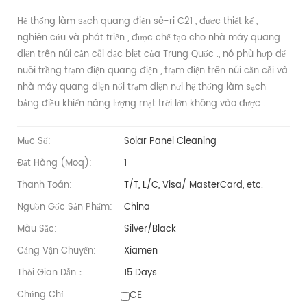
Hệ thống làm sạch quang điện sê-ri C21 , được thiết kế ,
nghiên cứu và phát triển , được chế tạo cho nhà máy quang
điện trên núi cằn cỗi đặc biệt của Trung Quốc ., nó phù hợp để
nuôi trồng trạm điện quang điện , trạm điện trên núi cằn cỗi và
nhà máy quang điện nổi trạm điện nơi hệ thống làm sạch
bảng điều khiển năng lượng mặt trời lớn không vào được .
Mục Số:
Solar Panel Cleaning
Đặt Hàng (moq):
1
Thanh Toán:
T/T, L/C, Visa/ MasterCard, etc.
Nguồn Gốc Sản Phẩm:
China
Màu Sắc:
Silver/Black
Cảng Vận Chuyển:
Xiamen
Thời Gian Dẫn：
15 Days
CE
Chứng Chỉ