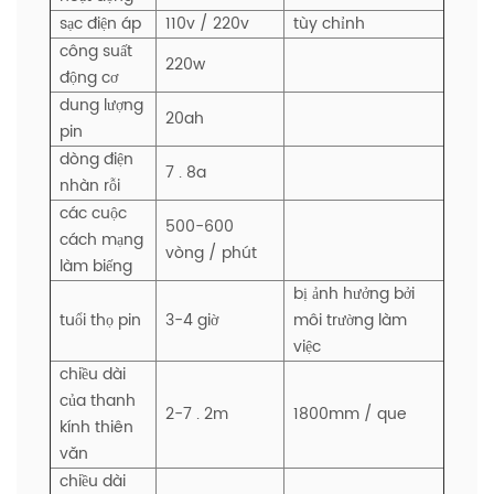
sạc điện áp
110v / 220v
tùy chỉnh
công suất
220w
động cơ
dung lượng
20ah
pin
dòng điện
7 . 8a
nhàn rỗi
các cuộc
500-600
cách mạng
vòng / phút
làm biếng
bị ảnh hưởng bởi
tuổi thọ pin
3-4 giờ
môi trường làm
việc
chiều dài
của thanh
2-7 . 2m
1800mm / que
kính thiên
văn
chiều dài