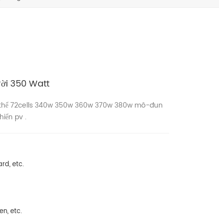
ời 350 Watt
h thể 72cells 340w 350w 360w 370w
380w
mô-đun
iển pv .
rd, etc.
n, etc.