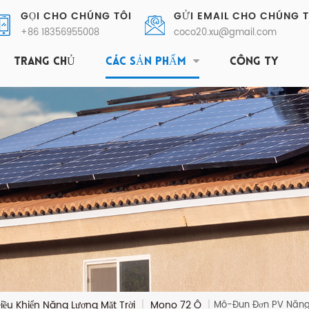
GỌI CHO CHÚNG TÔI
GỬI EMAIL CHO CHÚNG T
+86 18356955008
coco20.xu@gmail.com
TRANG CHỦ
CÁC SẢN PHẨM
CÔNG TY
iều Khiển Năng Lượng Mặt Trời
Mono 72 Ô
|
|
Mô-Đun Đơn PV Năng 