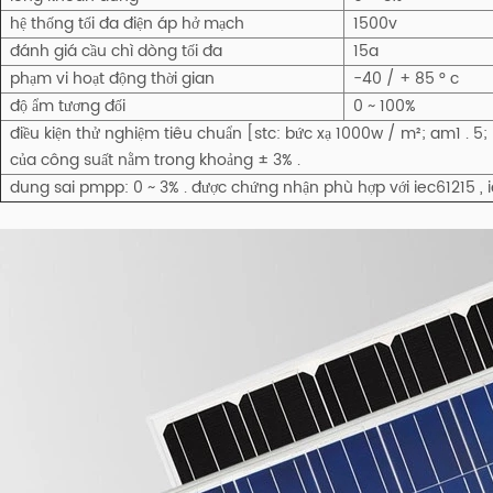
hệ thống tối đa điện áp hở mạch
1500v
đánh giá cầu chì dòng tối đa
15a
phạm vi hoạt động thời gian
-40 / + 85 ° c
độ ẩm tương đối
0 ~ 100%
điều kiện thử nghiệm tiêu chuẩn [stc: bức xạ 1000w / m²; am1 . 5
của công suất nằm trong khoảng ± 3% .
dung sai pmpp: 0 ~ 3% . được chứng nhận phù hợp với iec61215 , i