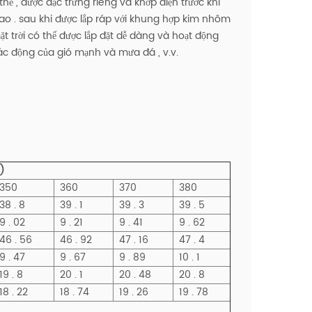
ể , được đặc trưng riêng và khớp điện trước khi
 cao . sau khi được lắp ráp với khung hợp kim nhôm
 trời có thể được lắp đặt dễ dàng và hoạt động
 tác động của gió mạnh và mưa đá , v.v.
)
350
360
370
380
38 . 8
39 . 1
39 . 3
39 . 5
9 . 02
9 . 21
9 . 41
9 . 62
46 . 56
46 . 92
47 . 16
47 . 4
9 . 47
9 . 67
9 . 89
10 . 1
19 . 8
20 . 1
20 . 48
20 . 8
18 . 22
18 . 74
19 . 26
19 . 78