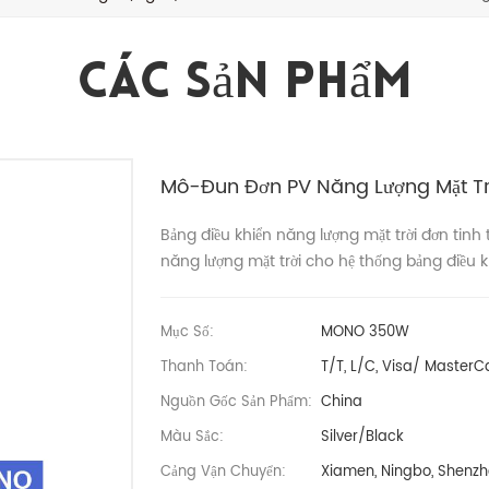
Các Sản Phẩm
Mô-Đun Đơn PV Năng Lượng Mặt Tr
Bảng điều khiển năng lượng mặt trời đơn tin
năng lượng mặt trời cho hệ thống bảng điều kh
Mục Số:
MONO 350W
Thanh Toán:
T/T, L/C, Visa/ MasterCa
Nguồn Gốc Sản Phẩm:
China
Màu Sắc:
Silver/Black
Cảng Vận Chuyển:
Xiamen, Ningbo, Shenzhe