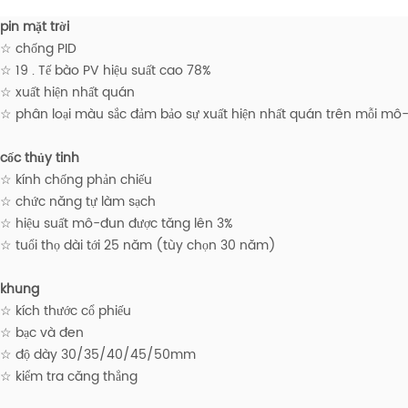
pin mặt trời
☆ chống PID
☆ 19 . Tế bào PV hiệu suất cao 78%
☆ xuất hiện nhất quán
☆ phân loại màu sắc đảm bảo sự xuất hiện nhất quán trên mỗi mô
cốc thủy tinh
☆ kính chống phản chiếu
☆ chức năng tự làm sạch
☆ hiệu suất mô-đun được tăng lên 3%
☆ tuổi thọ dài tới 25 năm (tùy chọn 30 năm)
khung
☆ kích thước cổ phiếu
☆ bạc và đen
☆ độ dày 30/35/40/45/50mm
☆ kiểm tra căng thẳng