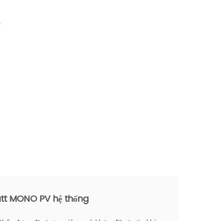
O
att MONO PV hệ thống