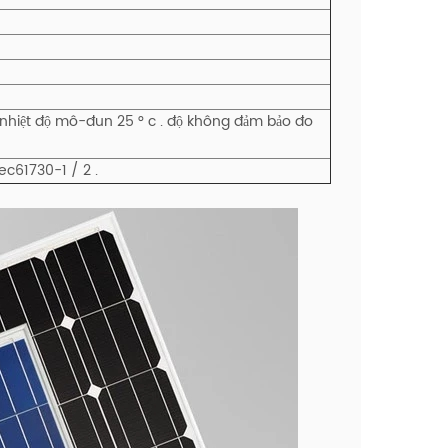
; nhiệt độ mô-đun 25 ° c . độ không đảm bảo đo
ec61730-1 / 2 .