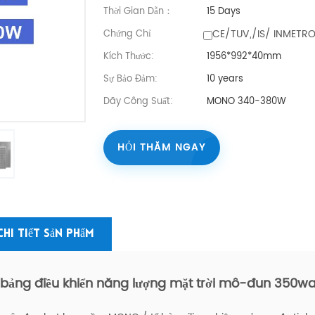
Thời Gian Dẫn：
15 Days
CE/TUV,/IS/ INMETR
Chứng Chỉ
Kích Thước:
1956*992*40mm
Sự Bảo Đảm:
10 years
Dãy Công Suất:
MONO 340-380W
HỎI THĂM NGAY
Chi Tiết Sản Phẩm
bảng điều khiển năng lượng mặt trời mô-đun 350w