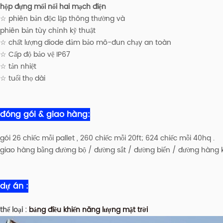
hộp đựng mối nối hai mạch điện
☆ phiên bản độc lập thông thường và
phiên bản tùy chỉnh kỹ thuật
☆ chất lượng diode đảm bảo mô-đun chạy an toàn
☆ Cấp độ bảo vệ IP67
☆ tản nhiệt
☆ tuổi thọ dài
đóng gói & giao hàng:
gói 26 chiếc mỗi pallet , 260 chiếc mỗi 20ft; 624 chiếc mỗi 40hq .
giao hàng bằng đường bộ / đường sắt / đường biển / đường hàng 
dự án :
thể loại :
bảng điều khiển năng lượng mặt trời