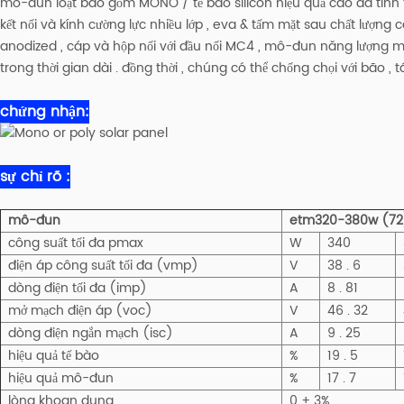
mô-đun loạt bao gồm MONO / tế bào silicon hiệu quả cao đa tinh th
kết nối và kính cường lực nhiều lớp , eva & tấm mặt sau chất lượng
anodized , cáp và hộp nối với đầu nối MC4 , mô-đun năng lượng mặt
trong thời gian dài . đồng thời , chúng có thể chống chọi với bão ,
chứng nhận:
sự chỉ rõ :
mô-đun
etm320-380w (72
công suất tối đa pmax
W
340
điện áp công suất tối đa (vmp)
V
38 . 6
dòng điện tối đa (imp)
A
8 . 81
mở mạch điện áp (voc)
V
46 . 32
dòng điện ngắn mạch (isc)
A
9 . 25
hiệu quả tế bào
%
19 . 5
hiệu quả mô-đun
%
17 . 7
lòng khoan dung
0 + 3%