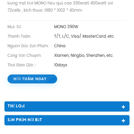
lượng mặt trời MONO hiệu quả cao 390watt 400watt với
72cells , kích thước 1980 * 1002 * 40mm
Mục Số:
MONO 390W
Thanh Toán:
T/T, L/C, Visa/ MasterCard, etc.
Nguồn Gốc Sản Phẩm:
China
Cảng Vận Chuyển:
Xiamen, Ningbo, Shenzhen, etc.
Thời Gian Dẫn：
10days
HỎI THĂM NGAY
Thể Loại
Sản Phẩm Nổi Bật