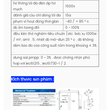
hệ thống tối đa điện áp hở
1500v
mạch
đánh giá cầu chì dòng tối đa
15a
phạm vi hoạt động thời gian
-40 / + 85 ° c
độ ẩm tương đối
0 ~ 100%
điều kiện thử nghiệm tiêu chuẩn [stc: bức xạ 1000w
/ m²; am1 . 5; nhiệt độ mô-đun 25 ° c . độ không
đảm bảo đo của công suất nằm trong khoảng ± 3%
.
dung sai pmpp: 0 ~ 3% . được chứng nhận phù
hợp với iec61215 , iec61730-1 / 2 .
Kích thước sản phẩm :