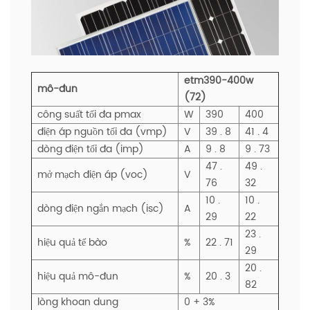
etm390-400w
mô-đun
(72)
công suất tối đa pmax
W
390
400
điện áp nguồn tối đa (vmp)
V
39 . 8
41 . 4
dòng điện tối đa (imp)
A
9 . 8
9 . 73
47 .
49 .
mở mạch điện áp (voc)
V
76
32
10 .
10 .
dòng điện ngắn mạch (isc)
A
29
22
23 .
hiệu quả tế bào
%
22 . 71
29
20 .
hiệu quả mô-đun
%
20 . 3
82
lòng khoan dung
0 + 3%