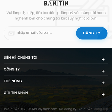
BẢN TIN
Vui lòng đọc tiếp, tiếp tục đăng, đăng ký và chúng tôi hoan
nghênh bạn cho chúng tôi biết suy nghĩ của bạn.
LIÊN HỆ CHÚNG TÔI
CÔNG TY
THẺ NÓNG
GỬI TIN NHẮN
bản quyền © 2026 Mailelysolar.com. Đã đăng ký Bản quyền.
cung cấp