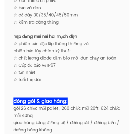
☆ kích thước cổ phiếu
☆ bạc và đen
☆ độ dày 30/35/40/45/50mm
☆ kiểm tra căng thẳng
hộp đựng mối nối hai mạch điện
☆ phiên bản độc lập thông thường và
phiên bản tùy chỉnh kỹ thuật
☆ chất lượng diode đảm bảo mô-đun chạy an toàn
☆ Cấp độ bảo vệ IP67
☆ tản nhiệt
☆ tuổi thọ dài
đóng gói & giao hàng:
gói 26 chiếc mỗi pallet , 260 chiếc mỗi 20ft; 624 chiếc
mỗi 40hq .
giao hàng bằng đường bộ / đường sắt / đường biển /
đường hàng không .