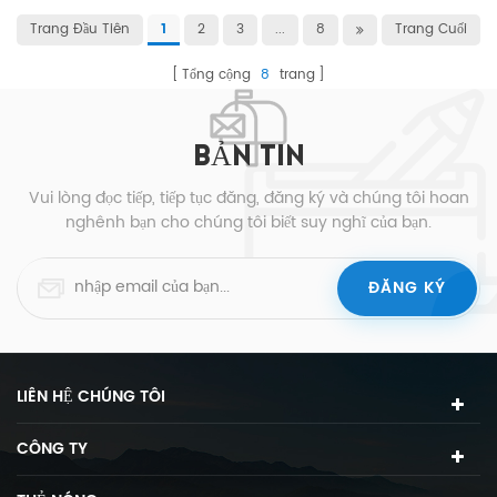
Trang Đầu Tiên
2
3
...
8
Trang Cuối
1
Tổng cộng
8
trang
BẢN TIN
Vui lòng đọc tiếp, tiếp tục đăng, đăng ký và chúng tôi hoan
nghênh bạn cho chúng tôi biết suy nghĩ của bạn.
LIÊN HỆ CHÚNG TÔI
CÔNG TY