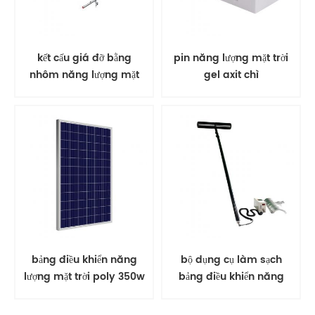
kết cấu giá đỡ bằng
pin năng lượng mặt trời
nhôm năng lượng mặt
gel axit chì
trời gắn trên mặt đất
bảng điều khiển năng
bộ dụng cụ làm sạch
lượng mặt trời poly 350w
bảng điều khiển năng
PV mô-đun năng lượng
lượng mặt trời bàn chải
mặt trời
xoay