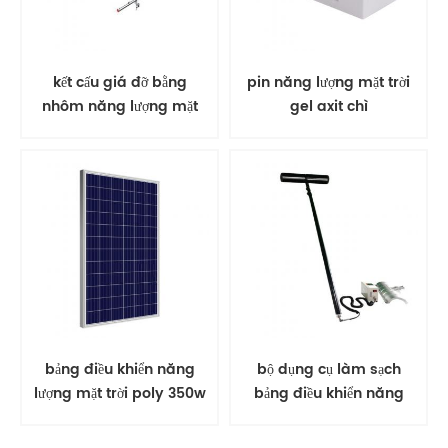
kết cấu giá đỡ bằng
pin năng lượng mặt trời
nhôm năng lượng mặt
gel axit chì
trời gắn trên mặt đất
bảng điều khiển năng
bộ dụng cụ làm sạch
lượng mặt trời poly 350w
bảng điều khiển năng
PV mô-đun năng lượng
lượng mặt trời bàn chải
mặt trời
xoay