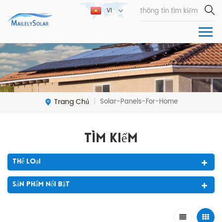
VI
Trang Chủ
Solar-Panels-For-Home
|
Tìm Kiếm
Thể Loại
Sản Phẩm Nổi Bật