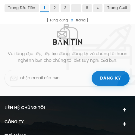
Trang Đầu Tiên
2
3
...
8
Trang Cuối
1
Tổng cộng
8
trang
BẢN TIN
Vui lòng đọc tiếp, tiếp tục đăng, đăng ký và chúng tôi hoan
nghênh bạn cho chúng tôi biết suy nghĩ của bạn.
LIÊN HỆ CHÚNG TÔI
CÔNG TY