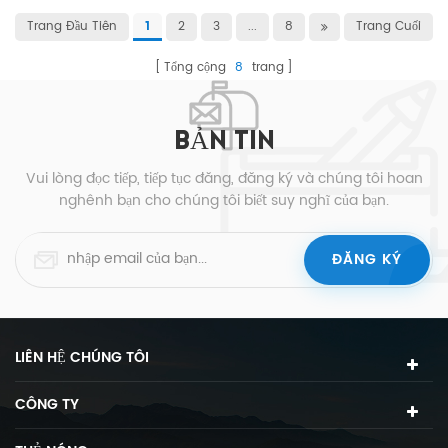
Trang Đầu Tiên
2
3
...
8
Trang Cuối
1
Tổng cộng
8
trang
BẢN TIN
Vui lòng đọc tiếp, tiếp tục đăng, đăng ký và chúng tôi hoan
nghênh bạn cho chúng tôi biết suy nghĩ của bạn.
LIÊN HỆ CHÚNG TÔI
CÔNG TY