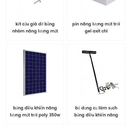
kết cấu giá đỡ bằng
pin năng lượng mặt trời
nhôm năng lượng mặt
gel axit chì
trời gắn trên mặt đất
bảng điều khiển năng
bộ dụng cụ làm sạch
lượng mặt trời poly 350w
bảng điều khiển năng
PV mô-đun năng lượng
lượng mặt trời bàn chải
mặt trời
xoay