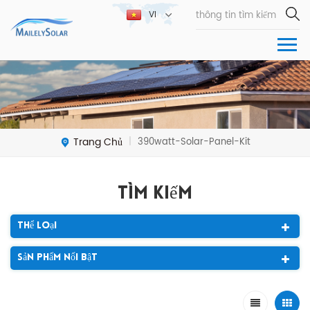
VI
Trang Chủ
390watt-Solar-Panel-Kit
|
Tìm Kiếm
Thể Loại
Sản Phẩm Nổi Bật