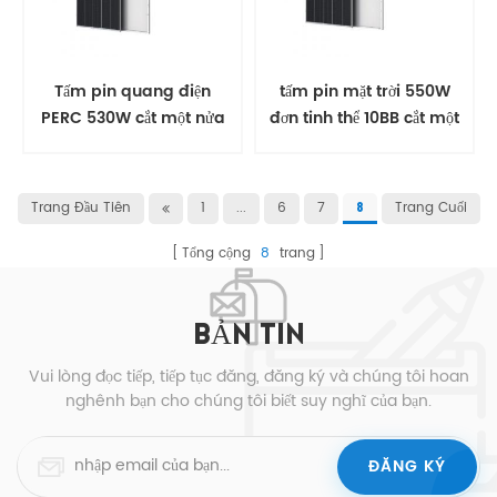
Tấm pin quang điện
tấm pin mặt trời 550W
PERC 530W cắt một nửa
đơn tinh thể 10BB cắt một
tấm pin mặt trời 555W
nửa cho ngôi nhà
Trang Đầu Tiên
1
...
6
7
Trang Cuối
8
Tổng cộng
8
trang
BẢN TIN
Vui lòng đọc tiếp, tiếp tục đăng, đăng ký và chúng tôi hoan
nghênh bạn cho chúng tôi biết suy nghĩ của bạn.