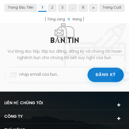
Trang Đầu Tiên
2
3
...
8
Trang Cuối
1
Tổng cộng
8
trang
BẢN TIN
Vui lòng đọc tiếp, tiếp tục đăng, đăng ký và chúng tôi hoan
nghênh bạn cho chúng tôi biết suy nghĩ của bạn.
LIÊN HỆ CHÚNG TÔI
CÔNG TY