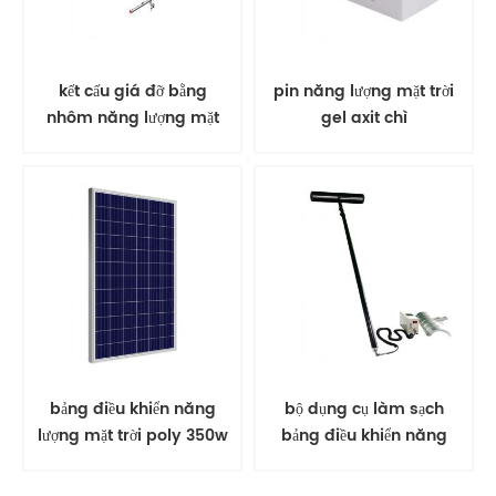
kết cấu giá đỡ bằng
pin năng lượng mặt trời
nhôm năng lượng mặt
gel axit chì
trời gắn trên mặt đất
bảng điều khiển năng
bộ dụng cụ làm sạch
lượng mặt trời poly 350w
bảng điều khiển năng
PV mô-đun năng lượng
lượng mặt trời bàn chải
mặt trời
xoay