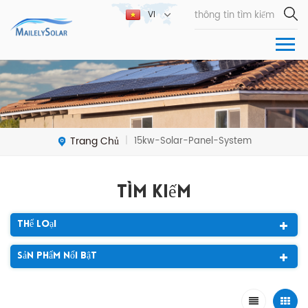
VI
Trang Chủ
15kw-Solar-Panel-System
|
Tìm Kiếm
Thể Loại
Sản Phẩm Nổi Bật