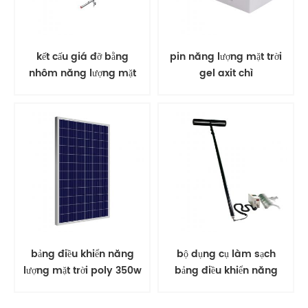
kết cấu giá đỡ bằng
pin năng lượng mặt trời
nhôm năng lượng mặt
gel axit chì
trời gắn trên mặt đất
bảng điều khiển năng
bộ dụng cụ làm sạch
lượng mặt trời poly 350w
bảng điều khiển năng
PV mô-đun năng lượng
lượng mặt trời bàn chải
mặt trời
xoay