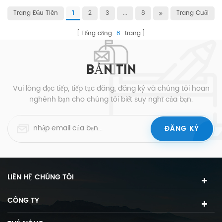
Trang Đầu Tiên
2
3
...
8
Trang Cuối
1
Tổng cộng
8
trang
BẢN TIN
Vui lòng đọc tiếp, tiếp tục đăng, đăng ký và chúng tôi hoan
nghênh bạn cho chúng tôi biết suy nghĩ của bạn.
LIÊN HỆ CHÚNG TÔI
CÔNG TY