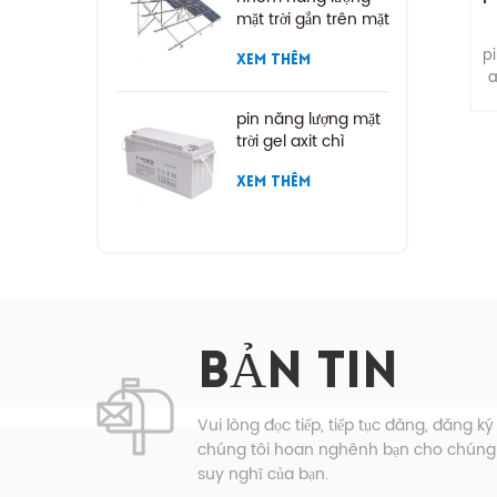
mặt trời gắn trên mặt
đất
pi
XEM THÊM
a
pin năng lượng mặt
t
trời gel axit chì
XEM THÊM
k
d
mứ
th
2
10
BẢN TIN
.
2
đ
Vui lòng đọc tiếp, tiếp tục đăng, đăng ký
2
chúng tôi hoan nghênh bạn cho chúng t
suy nghĩ của bạn.