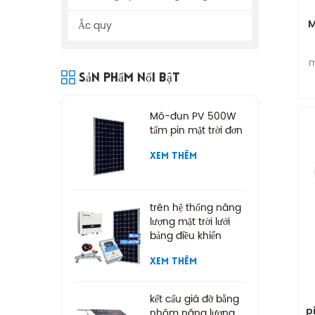
M
Ắc quy
m
Sản Phẩm Nổi Bật
n
Mô-đun PV 500W
tấm pin mặt trời đơn
XEM THÊM
trên hệ thống năng
lượng mặt trời lưới
bảng điều khiển
năng lượng mặt trời
XEM THÊM
kết cấu giá đỡ bằng
p
nhôm năng lượng