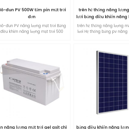
ô-đun PV 500W tấm pin mặt trời
trên hệ thống năng lượng
đơn
lưới bảng điều khiển năng
trời
ô-đun PV năng lượng mặt trời Bảng
trên hệ thống năng lượng mặ
điều khiển năng lượng mặt trời 500
lưới Hệ thống bảng pv năng
watt với 96 tế bào , bảng điều khiển
trời 5kw .
ăng lượng mặt trời đơn tinh thể , hiệu
quả cao , dễ dàng lắp đặt .
in năng lượng mặt trời gel axit chì
bảng điều khiển năng lượn