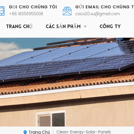
GỌI CHO CHÚNG TÔI
GỬI EMAIL CHO CHÚNG T
+86 18356955008
coco20.xu@gmail.com
TRANG CHỦ
CÁC SẢN PHẨM
CÔNG TY
Trang Chủ
Clean-Energy-Solar-Panels
|