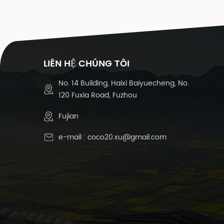
-3
s
lư
1
LIÊN HỆ CHÚNG TÔI
m
đ
No. 14 Building, Haixi Baiyuecheng, No.
4
120 Fuxia Road, Fuzhou
đa
Fujian
th
e-mail :
coco20.xu@gmail.com
d
c
l
c