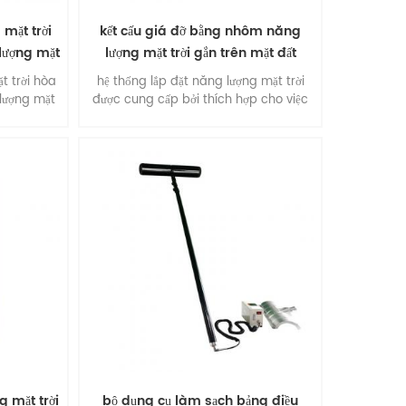
 mặt trời
kết cấu giá đỡ bằng nhôm năng
 lượng mặt
lượng mặt trời gắn trên mặt đất
t trời hòa
hệ thống lắp đặt năng lượng mặt trời
 lượng mặt
được cung cấp bởi thích hợp cho việc
lắp đặt thương mại quy mô lớn và đa
chức năng . ưu điểm: lắp đặt dễ dàng ,
tính linh hoạt của kết cấu , độ ổn định
và độ chính xác , hiệu suất môi trường
đặc biệt , chất lượng suprtb .
g mặt trời
bộ dụng cụ làm sạch bảng điều