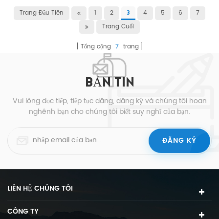
Trang Đầu Tiên
1
2
4
5
6
7
3
Trang Cuối
Tổng cộng
7
trang
BẢN TIN
Vui lòng đọc tiếp, tiếp tục đăng, đăng ký và chúng tôi hoan
nghênh bạn cho chúng tôi biết suy nghĩ của bạn.
LIÊN HỆ CHÚNG TÔI
CÔNG TY