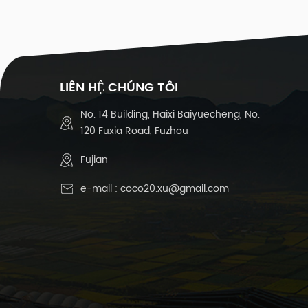
-3
s
lư
1
LIÊN HỆ CHÚNG TÔI
m
đ
No. 14 Building, Haixi Baiyuecheng, No.
4
120 Fuxia Road, Fuzhou
đa
Fujian
th
e-mail :
coco20.xu@gmail.com
d
c
l
c