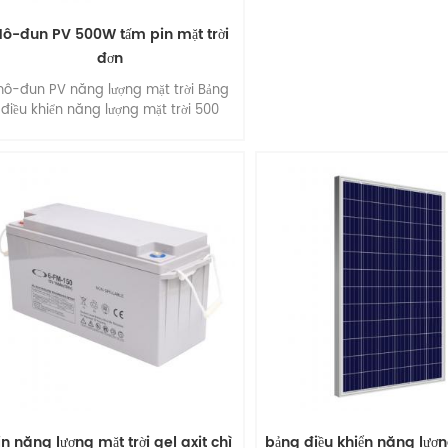
ô-đun PV 500W tấm pin mặt trời
đơn
ô-đun PV năng lượng mặt trời Bảng
điều khiển năng lượng mặt trời 500
watt với 96 tế bào , bảng điều khiển
ăng lượng mặt trời đơn tinh thể , hiệu
quả cao , dễ dàng lắp đặt .
in năng lượng mặt trời gel axit chì
bảng điều khiển năng lượn