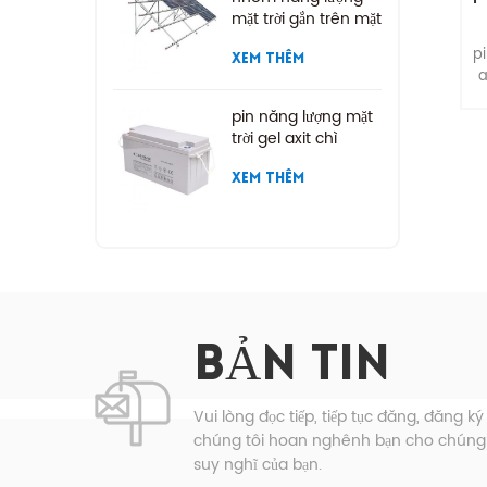
mặt trời gắn trên mặt
đất
pi
XEM THÊM
a
pin năng lượng mặt
t
trời gel axit chì
XEM THÊM
k
d
mứ
th
2
10
BẢN TIN
.
2
đ
Vui lòng đọc tiếp, tiếp tục đăng, đăng ký
2
chúng tôi hoan nghênh bạn cho chúng t
suy nghĩ của bạn.