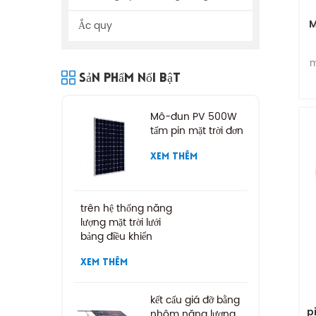
M
Ắc quy
m
Sản Phẩm Nổi Bật
n
Mô-đun PV 500W
tấm pin mặt trời đơn
XEM THÊM
trên hệ thống năng
lượng mặt trời lưới
bảng điều khiển
năng lượng mặt trời
XEM THÊM
kết cấu giá đỡ bằng
p
nhôm năng lượng