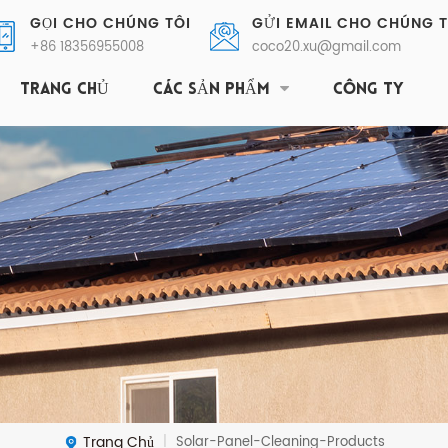
GỌI CHO CHÚNG TÔI
GỬI EMAIL CHO CHÚNG T
+86 18356955008
coco20.xu@gmail.com
TRANG CHỦ
CÁC SẢN PHẨM
CÔNG TY
Trang Chủ
Solar-Panel-Cleaning-Products
|