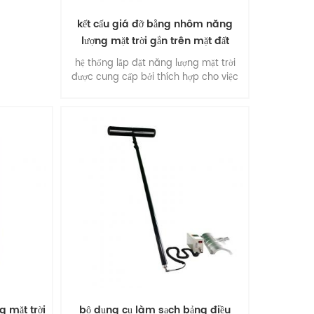
kết cấu giá đỡ bằng nhôm năng
lượng mặt trời gắn trên mặt đất
hệ thống lắp đặt năng lượng mặt trời
được cung cấp bởi thích hợp cho việc
lắp đặt thương mại quy mô lớn và đa
chức năng . ưu điểm: lắp đặt dễ dàng ,
tính linh hoạt của kết cấu , độ ổn định
và độ chính xác , hiệu suất môi trường
đặc biệt , chất lượng suprtb .
g mặt trời
bộ dụng cụ làm sạch bảng điều