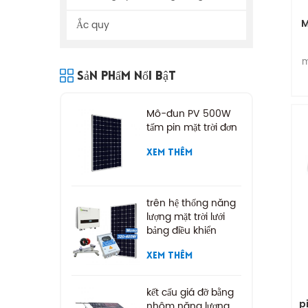
M
Ắc quy
m
Sản Phẩm Nổi Bật
n
Mô-đun PV 500W
tấm pin mặt trời đơn
XEM THÊM
trên hệ thống năng
lượng mặt trời lưới
bảng điều khiển
năng lượng mặt trời
XEM THÊM
kết cấu giá đỡ bằng
p
nhôm năng lượng