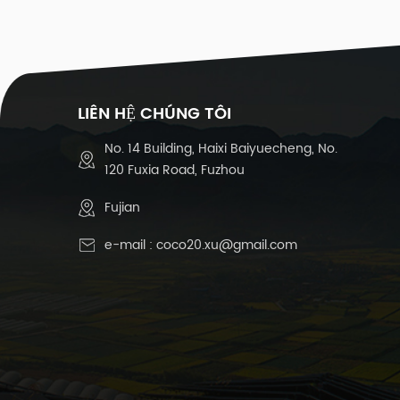
-3
s
lư
1
LIÊN HỆ CHÚNG TÔI
m
đ
No. 14 Building, Haixi Baiyuecheng, No.
4
120 Fuxia Road, Fuzhou
đa
Fujian
th
e-mail :
coco20.xu@gmail.com
d
c
l
c