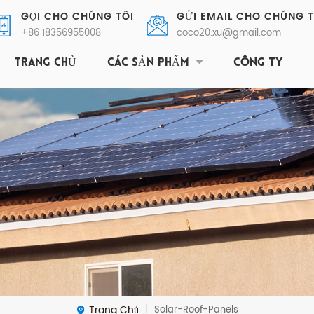
GỌI CHO CHÚNG TÔI
GỬI EMAIL CHO CHÚNG T
+86 18356955008
coco20.xu@gmail.com
TRANG CHỦ
CÁC SẢN PHẨM
CÔNG TY
Trang Chủ
Solar-Roof-Panels
|