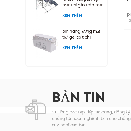
mặt trời gắn trên mặt
đất
pi
XEM THÊM
a
pin năng lượng mặt
t
trời gel axit chì
XEM THÊM
k
d
mứ
th
2
10
BẢN TIN
.
2
đ
Vui lòng đọc tiếp, tiếp tục đăng, đăng ký
2
chúng tôi hoan nghênh bạn cho chúng t
suy nghĩ của bạn.