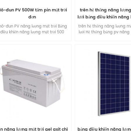
ô-đun PV 500W tấm pin mặt trời
trên hệ thống năng lượng
đơn
lưới bảng điều khiển năng
trời
ô-đun PV năng lượng mặt trời Bảng
trên hệ thống năng lượng mặ
điều khiển năng lượng mặt trời 500
lưới Hệ thống bảng pv năng
watt với 96 tế bào , bảng điều khiển
trời 5kw .
ăng lượng mặt trời đơn tinh thể , hiệu
quả cao , dễ dàng lắp đặt .
in năng lượng mặt trời gel axit chì
bảng điều khiển năng lượn