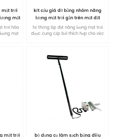
 mặt trời
kết cấu giá đỡ bằng nhôm năng
 lượng mặt
lượng mặt trời gắn trên mặt đất
t trời hòa
hệ thống lắp đặt năng lượng mặt trời
 lượng mặt
được cung cấp bởi thích hợp cho việc
lắp đặt thương mại quy mô lớn và đa
chức năng . ưu điểm: lắp đặt dễ dàng ,
tính linh hoạt của kết cấu , độ ổn định
và độ chính xác , hiệu suất môi trường
đặc biệt , chất lượng suprtb .
g mặt trời
bộ dụng cụ làm sạch bảng điều