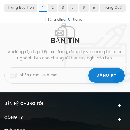
Trang Đầu Tiên
2
3
...
8
Trang Cuối
1
Tổng cộng
8
trang
BẢN TIN
Vui lòng đọc tiếp, tiếp tục đăng, đăng ký và chúng tôi hoan
nghênh bạn cho chúng tôi biết suy nghĩ của bạn.
LIÊN HỆ CHÚNG TÔI
CÔNG TY