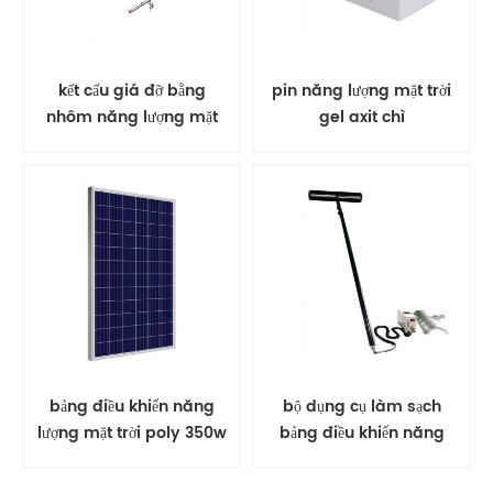
kết cấu giá đỡ bằng
pin năng lượng mặt trời
nhôm năng lượng mặt
gel axit chì
trời gắn trên mặt đất
bảng điều khiển năng
bộ dụng cụ làm sạch
lượng mặt trời poly 350w
bảng điều khiển năng
PV mô-đun năng lượng
lượng mặt trời bàn chải
mặt trời
xoay